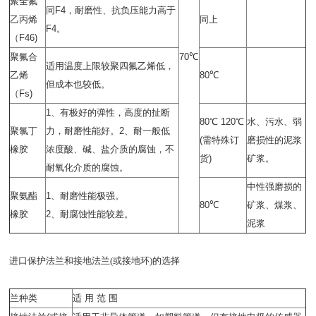
聚全氟
同
F4
，耐磨性、抗负压能力高于
乙丙烯
同上
F4
。
（
F46)
聚氟合
70℃
适用温度上限较聚四氟乙烯低，
乙烯
80℃
但成本也较低。
（
Fs)
1
、有极好的弹性，高度的扯断
80℃ 120℃
水、污水、弱
聚氯丁
力，耐磨性能好。
2
、耐一般低
(
需特殊订
磨损性的泥浆
橡胶
浓度酸、碱、盐介质的腐蚀，不
货
)
矿浆。
耐氧化介质的腐蚀。
中性强磨损的
聚氨酯
1
、耐磨性能极强。
80℃
矿浆、煤浆、
橡胶
2
、耐腐蚀性能较差。
泥浆
进口保护法兰和接地法兰(或接地环)的选择
兰种类
适 用 范 围