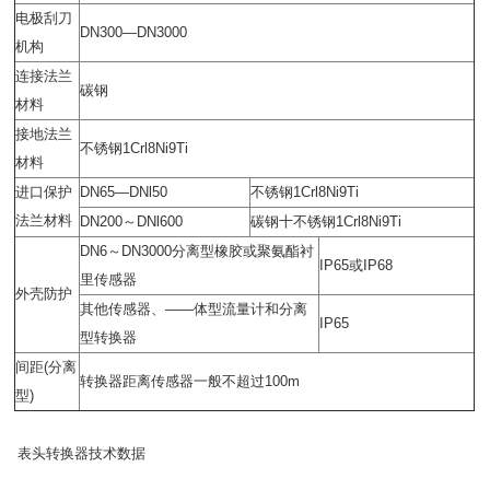
电极刮刀
DN300—DN3000
机构
连接法兰
碳钢
材料
接地法兰
不锈钢
1Crl8Ni9Ti
材料
进口保护
DN65—DNl50
不锈钢
1Crl8Ni9Ti
法兰材料
DN200
～
DNl600
碳钢十不锈钢
1Crl8Ni9Ti
DN
6～
DN3000
分离型橡胶或聚氨酯衬
IP65
或
IP68
里传感器
外壳防护
其他传感器、
——
体型流量计和分离
IP65
型转换器
间距
(
分离
转换器距离传感器一般不超过
100m
型
)
表头转换器技术数据