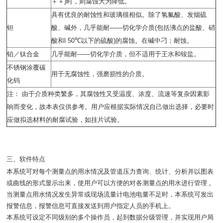
＋＋
)
时，则腐蚀大为降低。
具有优良的耐蚀性和玻璃很相似。除了氢氟酸、发烟硫
钽
酸、碱外，几乎能耐
——
切化学介质
(
包括沸点的盐酸、硝
酸和
l 50℃
以下的硫酸
)
的腐蚀。在碱中刁；耐蚀。
铂／钛合金
几乎能耐
——
切化学介质，但不适用于王水和铵盐。
不锈钢涂覆碳
用于无腐蚀性，强磨损性的介质。
化钨
注： 由于介质种类繁多，其腐蚀性又受温度、浓度、流速等复杂因素影
响而变化，故本表仅供参考。用户应根据实际情况自己做出选择，必要时
应做拟选材料的耐腐试验，如挂片试验。
三、软件特点
本系统可对每个测量点的用水情况及管道压力查询、统计、分析并以图表
或曲线的形式显示出来，使用户可以方便的对各测量点的用水进行管理 。
当测量点用水情况发生异常或现场流量计电池电量不足时，本系统可发出
报警信息，报警信息可直接发送到用户指定人员的手机上。
本系统可设定不同级别的多个操作员，起到数据分级管理，并实现用户局