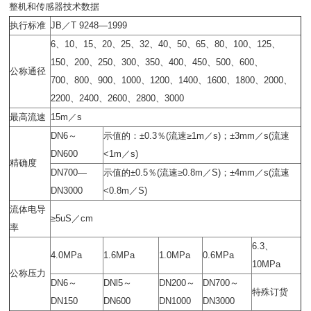
整机和传感器技术数据
执行标准
JB
／
T 9248—1999
6、10、15
、
20
、
25
、
32
、
40
、
50
、
65
、
80
、
100
、
125
、
150
、
200
、
250
、
300
、
350
、
400
、
450
、
500
、
600
、
公称通径
700
、
800
、
900
、
1000
、
1200
、
1400
、
1600
、
1800
、
2000
、
2200
、
2400
、
2600
、
2800
、
3000
最高流速
15m
／
s
DN
6～
示值的：
±0.3
％
(
流速
≥1m
／
s)
；
±3mm
／
s(
流速
DN600
<1m
／
s)
精确度
DN700—
示值的
±0.5
％
(
流速
≥0.8m
／
S)
；
±4mm
／
s(
流速
DN3000
<0.8m
／
S)
流体电导
≥5uS
／
cm
率
6.3
、
4.0MPa
1.6MPa
1.0MPa
0.6MPa
10MPa
公称压力
DN
6～
DNl5
～
DN200
～
DN700
～
特殊订货
DN150
DN600
DN1000
DN3000