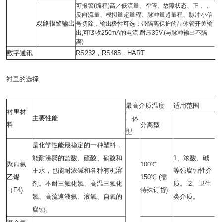
可报警(编程)高／低流量、空管、故障状态、正，，
反向流量、模拟量超量程、脉冲量超量程、脉冲小信
双路报警输出
号切除，输出极性可选；带隔离保护的晶体管开关输
出,可吸收250mA的电流,耐压35V.(与脉冲输出不隔
离)
数字通讯
RS232
，
RS485
，
HART
衬里的选择
最高介质温度
适用范围
衬里材
主要性能
—
体
料
分离型
型
是化学性能最稳定的一种塑料，
能耐沸腾的盐酸、硫酸、硝酸和
1
、浓酸、碱
聚四氟
100℃
王水，也能耐浓碱和各种有机溶
等强腐蚀性介
乙烯
150℃ (
需
剂。不耐三氟化氯、高温三氟化
质。
2
、卫生
（
F4)
特殊订货
)
氯、高流速液氟、液氧、自氧的
类介质。
腐蚀。