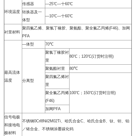
传感器
—25℃—
十
60℃
环境温度
转换器及一
—10℃—
十
60℃
体型
聚四氟乙烯、聚氯丁橡胶、聚氨酯、聚全氟乙丙烯
(F46)
、加网
衬里材料
PFA
—
体型
70℃
聚氯丁橡胶衬
80℃
；
120℃(
订货时注明
)
里
聚氨酯衬里
80℃
最高流体
聚四氟乙烯衬
温度
分离型
里
聚全氟乙丙烯
100℃
；
150℃(
订货时注明
)
(F46)
加网
PFA
信号电极
不锈钢
0Crl8Nil2M02Ti
、哈氏合金
C
、哈氏合金
B
、钛、钽、铂
和接地电
／铱合金、不锈钢涂覆碳化钨
极材料