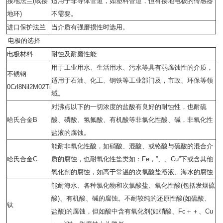
接地法兰
(
或接
适用于非导体管道，如塑料管道，但有接地电极的传感器
地环
)
不需要。
进口保护法兰
当介质有强磨损性时选用。
电极的选择
电极材料
耐蚀及耐磨性能
用于工业用水、生活用水、污水等具有弱腐蚀性的介质，
不锈钢
适用于石油、化工、钢铁等工业部门及，市政、环保等领
0Crl8Nil2M02Ti
域。
对沸点以下的一切浓度的盐酸有良好的耐蚀性，也耐硫
哈氏合金
B
酸、磷酸、氢氟酸、有机酸等非氯化性酸、碱，非氧化性
盐液的腐蚀。
能耐非氧化性酸，如硝酸、混酸、或铬酸与硫酸的混合介
哈氏合金
C
质的腐蚀，也耐氧化性盐类如：
Fe
，
”
、、
Cu”
下或含其他
氧化剂的腐蚀，如高于常温的次氯酸盐溶液、海水的腐蚀
能耐海水、各种氯化物和次氯酸盐、氧化性酸
(
包括发烟硫
酸
)
、有机酸、碱的腐蚀。不耐较纯的还原性酸
(
如硫酸、
钛
盐酸
)
的腐蚀，但如酸中含有氧化剂
(
如硝酸、
Fc
＋＋、
Cu