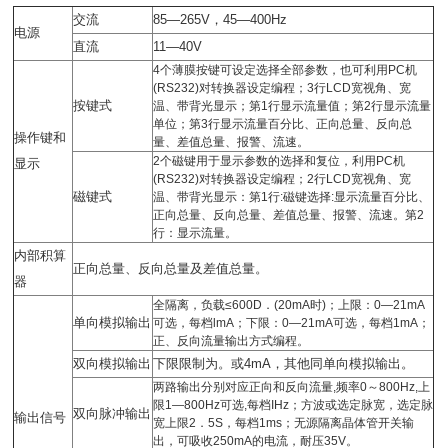
交流
85—265V
，
45—400Hz
电源
直流
11—40V
4个薄膜按键可设定选择全部参数，也可利用PC机
(RS232)对转换器设定编程；3行LCD宽视角、宽
按键式
温、带背光显示；第1行显示流量值；第2行显示流量
单位；第3行显示流量百分比、正向总量、反向总
操作键和
量、差值总量、报警、流速。
2个磁键用于显示参数的选择和复位，利用PC机
显示
(RS232)对转换器设定编程；2行LCD宽视角、宽
磁键式
温、带背光显示：第1行:磁键选择:显示流量百分比、
正向总量、反向总量、差值总量、报警、流速。第2
行：显示流量。
内部积算
正向总量、反向总量及差值总量。
器
全隔离，负载≤600D．(20mA时)；上限：0—21mA
单向模拟输出
可选，每档lmA；下限：0—21mA可选，每档1mA；
正、反向流量输出方式编程。
双向模拟输出
下限限制为。或
4mA
，其他同单向模拟输出。
两路输出分别对应正向和反向流量,频率0～800Hz,上
限1—800Hz可选,每档IHz；方波或选定脉宽，选定脉
双向脉冲输出
输出信号
宽上限2．5S，每档1ms；无源隔离晶体管开关输
出，可吸收250mA的电流，耐压35V。